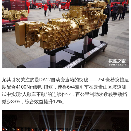
尤其引发关注的是DA12自动变速箱的突破——750毫秒换挡速
度配合4100Nm制动扭矩，使得6×4牵引车在云贵山区坡道测
试中实现“人歇车不歇”的连续作业，百公里制动次数较手动挡
减少83%，综合效益提升12%。