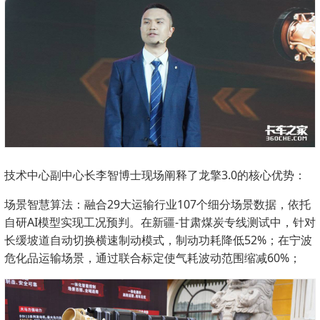
技术中心副中心长李智博士现场阐释了龙擎3.0的核心优势：
场景智慧算法：融合29大运输行业107个细分场景数据，依托
自研AI模型实现工况预判。在新疆-甘肃煤炭专线测试中，针对
长缓坡道自动切换横速制动模式，制动功耗降低52%；在宁波
危化品运输场景，通过联合标定使气耗波动范围缩减60%；