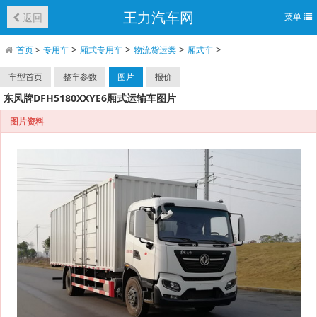
王力汽车网
返回
菜单
>
>
>
>
首页
>
专用车
厢式专用车
物流货运类
厢式车
车型首页
整车参数
图片
报价
东风牌DFH5180XXYE6厢式运输车图片
图片资料