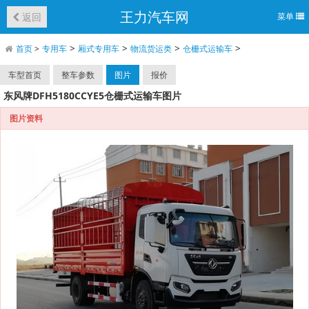
王力汽车网
返回
菜单
>
>
>
>
首页
>
专用车
厢式专用车
物流货运类
仓栅式运输车
车型首页
整车参数
图片
报价
东风牌DFH5180CCYE5仓栅式运输车图片
图片资料