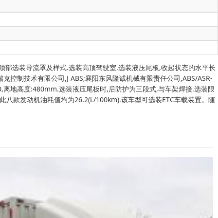
顶部选装导流罩及样式.选装高顶驾驶室.选装液压尾板,收起状态的水平长
克控制技术有限公司,J ABS;襄阳东风隆诚机械有限责任公司,ABS/ASR-
0,离地高度:480mm.选装液压尾板时,后防护为三段式,与车架焊接.选装限
CS04200-61此八款发动机油耗值均为26.2(L/100km).该车型可选装ETC车载装置。随