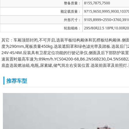
整备质量：
8155,7875,7500
额定载质量：
9715,9650,9995,9930,1037
外形尺寸：
9105,8999×2550×3760,391
轮胎规格：
295/80R22.5 18PR,10.00R20
其它：车厢顶部封闭,不可开启,选装平板结构厢体和瓦楞板结构厢体.侧
度为290mm,尾板质量450kg.选装遮阳罩和绿色滤光带及踏板.选装后门2
24V-4S/4M.应装具有卫星定位功能的行驶记录仪,侧面及后下部防护装置
速装置时最高车速为:89km/h.YCS04200-68,B6.2NS6B230,D4.5NS6B
底盘选装燃油箱,电瓶,尿素罐,储气筒左右安装位置.选装前面罩及前照灯
推荐车型