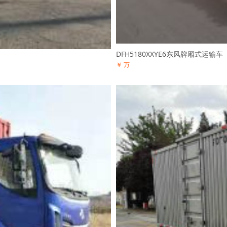
DFH5180XXYE6东风牌厢式运输车
￥ 万