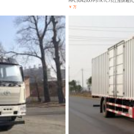
HFC5042XXYP31K1C7S江淮牌
￥ 万