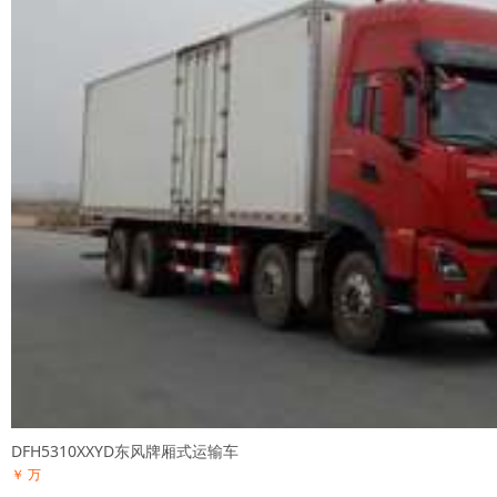
DFH5310XXYD东风牌厢式运输车
￥ 万