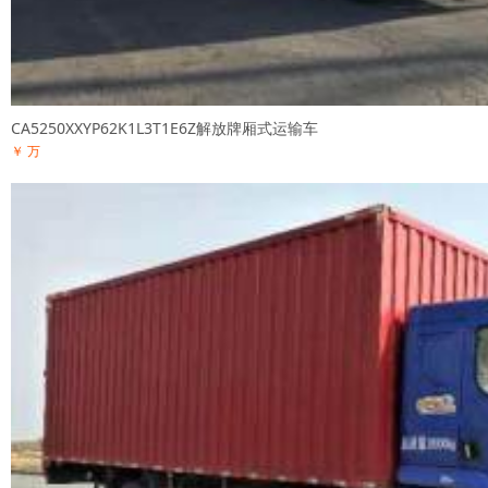
CA5250XXYP62K1L3T1E6Z解放牌厢式运输车
￥ 万