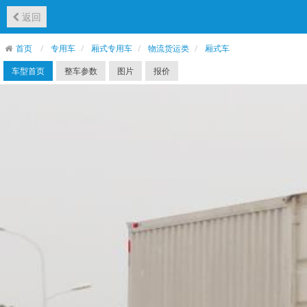
返回
首页
专用车
厢式专用车
物流货运类
厢式车
车型首页
整车参数
图片
报价