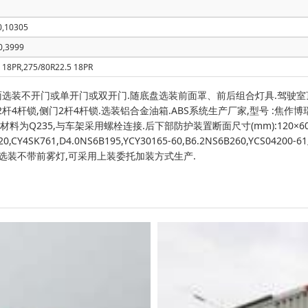
0,10305
0,3999
 18PR,275/80R22.5 18PR
面选装不开门或单开门或双开门.随底盘选装前面罩、前后组合灯具.驾驶室
杆4杆锁,侧门2杆4杆锁.选装铝合金油箱.ABS系统生产厂家,型号 :焦作博瑞
材料为Q235,与车架采用螺栓连接.后下部防护装置断面尺寸(mm):120×6
220,CY4SK761,D4.0NS6B195,YCY30165-60,B6.2NS6B260,Y
.选装不带前雾灯,可采用上装委托加装方式生产.