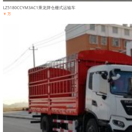
LZ5180CCYM3AC1乘龙牌仓栅式运输车
￥ 万