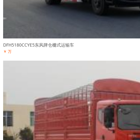
DFH5180CCYE5东风牌仓栅式运输车
￥ 万