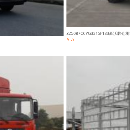
ZZ5087CCYG3315F183豪沃牌
￥ 万