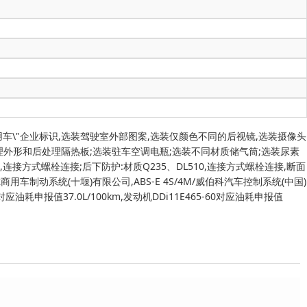
车\"企业标识,选装驾驶室外部图案,选装仅颜色不同的后视镜,选装摄像头
理外形和后处理隔热板;选装驻车空调电瓶;选装不同材质储气筒;选装尿素
235,连接方式螺栓连接;后下防护:材质Q235、DL510,连接方式螺栓连接,断面
商用车制动系统(十堰)有限公司,ABS-E 4S/4M/威伯科汽车控制系统(中国)
0对应油耗申报值37.0L/100km,发动机DDi11E465-60对应油耗申报值