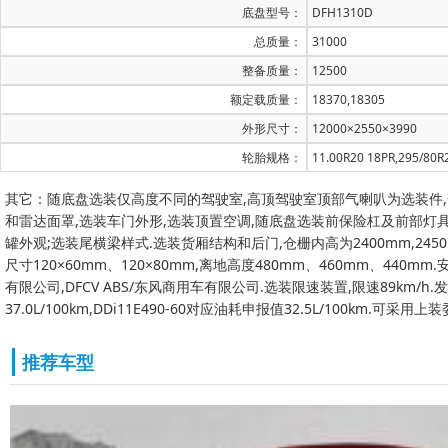
底盘型号：
DFH1310D
总质量：
31000
整备质量：
12500
额定载质量：
18370,18305
外形尺寸：
12000×2550×3990
轮胎规格：
11.00R20 18PR,295/80R
其它：随底盘选装仅高度不同的驾驶室,高顶驾驶室顶部气喇叭为选装件,驾
和雷达面罩,选装车门外形,选装顶置空调,随底盘选装前保险杠及前部灯具
罐外观;选装尾横梁样式.选装货厢结构和后门,仓栅内高为2400mm,2450mm,
尺寸120×60mm、120×80mm,离地高度480mm、460mm、440m
有限公司,DFCV ABS/东风商用车有限公司.选装限速装置,限速89km/h.发动机D
37.0L/100km,DDi11E490-60对应油耗申报值32.5L/100km.可采
推荐车型