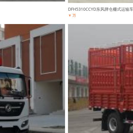
DFH5310CCYD东风牌仓栅式运输
￥ 万