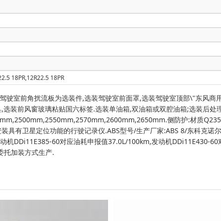
22.5 18PR,12R22.5 18PR
驶室前角扰流板为选装件,选装驾驶室前面罩,选装驾驶室顶部\"东风商用
,选装前风窗玻璃粘贴国六标签.选装单油箱,双油箱或双腔油箱;选装后处
2500mm,2550mm,2570mm,2600mm,2650mm.侧防护:材质Q
m.安装具有卫星定位功能的行驶记录仪.ABS型号/生产厂家:ABS 8/东科克诺尔
Di11E385-60对应油耗申报值37.0L/100km,发动机DDi11E430-6
用上装委托加装方式生产.