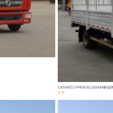
CA5040CCYP40K50L2E6A84
￥ 万